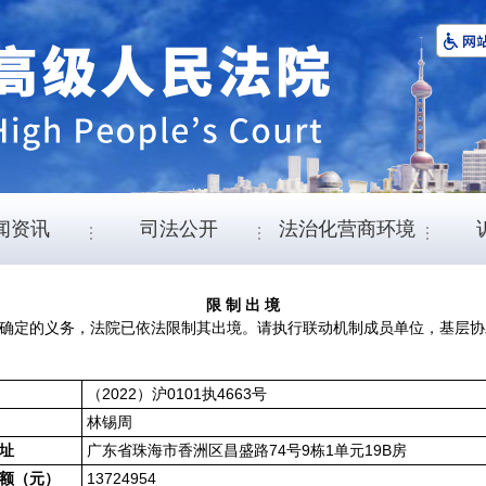
闻资讯
司法公开
法治化营商环境
限 制 出 境
确定的义务，法院已依法限制其出境。请执行联动机制成员单位，基层协
（2022）沪0101执4663号
林锡周
广东省珠海市香洲区昌盛路74号9栋1单元19B房
址
13724954
额（元）