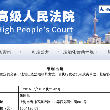
闻资讯
司法公开
法治化营商环境
限 制 出 境
确定的义务，法院已依法限制其出境。请执行联动机制成员单位，基层协
（2016）沪0104执2142号
朱国昌
上海市青浦区高泾路658弄西郊园中园801号
址
1604126.89
额（元）