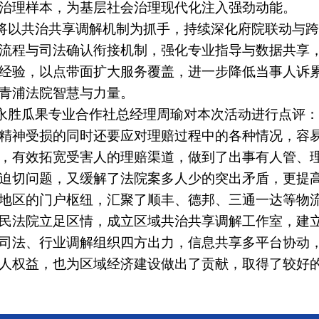
治理样本，为基层社会治理现代化注入强劲动能。
将以共治共享调解机制为抓手，持续深化府院联动与跨
流程与司法确认衔接机制，强化专业指导与数据共享
经验，以点带面扩大服务覆盖，进一步降低当事人诉
青浦法院智慧与力量。
永胜瓜果专业合作社总经理周瑜对本次活动进行点评：
精神受损的同时还要应对理赔过程中的各种情况，容
，有效拓宽受害人的理赔渠道，做到了出事有人管、
迫切问题，又缓解了法院案多人少的突出矛盾，更提
地区的门户枢纽，汇聚了顺丰、德邦、三通一达等物
民法院立足区情，成立区域共治共享调解工作室，建
司法、行业调解组织四方出力，信息共享多平台协动
人权益，也为区域经济建设做出了贡献，取得了较好