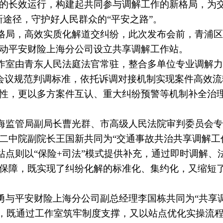
的长效运行，构建起共同参与调解工作的新格局，为交
新途径，守护好人民群众的“平安之路”。
格局，高效实质化解道交纠纷，此次发布会前，青浦区
动平安财险上海分公司设立共享调解工作站。
作室由青东人民法庭法官常驻，整合多单位专业调解力
会议规范判调标准，依托诉调对接机制实现案件高效
性，更以多方案件互认、重大纠纷预警等机制补全治
海监管局副局长曹光群、市高级人民法院审判委员会专
二中院副院长王国新共同为“交通事故共治共享调解工
站点则以“保险+司法”模式提供补充，通过即时调解、
保障，既实现了纠纷化解的标准化、集约化，又缩短
勇与平安财险上海分公司副总经理李国栋共同为“共享
力，既通过工作室筑牢制度支撑，又以站点优化实操流