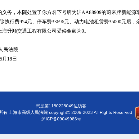
务，本院处置了你方名下号牌为沪AA88909的蔚来牌新能源
除执行费954元、停车费33696元、动力电池租赁费35000元后
上海升顺交通工程有限公司受偿金额为0。
法院
8日
您是第1180228049位访客
有 上海市高级人民法院 copyright© 2006-2023 All Rights Reserved
沪ICP备09049986号